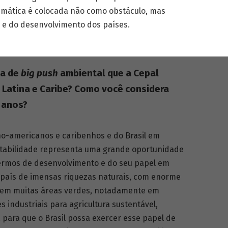
imática é colocada não como obstáculo, mas
 e do desenvolvimento dos países.
ia de
big push
ambiental que a Cepal
a Latina e Caribe? Como você considera
 anos?
no-americanos e caribenhos e do Brasil em
entabilidade representa uma grande oportunidade
ermos de desenvolvimento e do seu papel em
m país de imensas riquezas naturais, com enorme
a em muitas áreas verdes, notadamente em
 industriais para agricultura sustentável,
, para que o Brasil possa exercer esse papel de