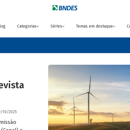
log
Categorias
Séries
Temas em destaque
C
evista
0/10/2025
missão