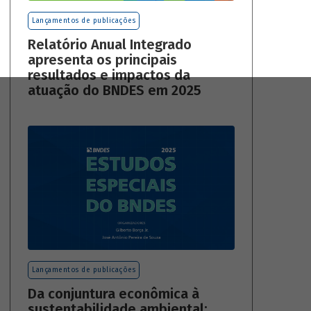
Lançamentos de publicações
Relatório Anual Integrado
apresenta os principais
resultados e impactos da
atuação do BNDES em 2025
Lançamentos de publicações
Da conjuntura econômica à
sustentabilidade ambiental: