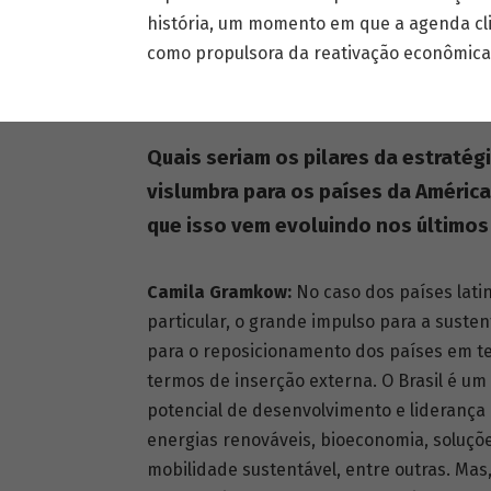
história, um momento em que a agenda cl
como propulsora da reativação econômica
Quais seriam os pilares da estratég
vislumbra para os países da Améric
que isso vem evoluindo nos últimos
Camila Gramkow:
No caso dos países lati
particular, o grande impulso para a sust
para o reposicionamento dos países em t
termos de inserção externa. O Brasil é u
potencial de desenvolvimento e lideranç
energias renováveis, bioeconomia, soluções
mobilidade sustentável, entre outras. Mas