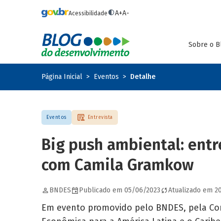
Pular para o conteúdo principal
A+
A-
Acessibilidade
Sobre o B
Página Inicial
Eventos
Detalhe
Eventos
Entrevista
Big push ambiental: entr
com Camila Gramkow
BNDES
Publicado em 05/06/2023
Atualizado em 2
Em evento promovido pelo BNDES, pela Co