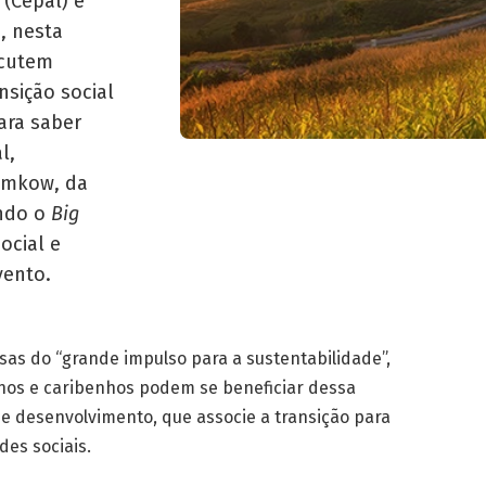
 (Cepal) e
), nesta
scutem
nsição social
Para saber
l,
amkow, da
ando o
Big
ocial e
vento.
sas do “grande impulso para a sustentabilidade”,
nos e caribenhos podem se beneficiar dessa
de desenvolvimento, que associe a transição para
es sociais.