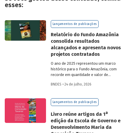
esses:
Lançamentos de publicações
Relatório do Fundo Amazônia
consolida resultados
alcançados e apresenta novos
projetos contratados
O ano de 2025 representou um marco
histórico para o Fundo Amazônia, com
recorde em quantidade e valor de
projetos aprovados, assim como em
BNDES • 24 de julho, 2026
desembolsos: foram 22 operações
aprovadas, no valor total de R$ 2,2
bilhões, além de R$ 387 milhões
Lançamentos de publicações
desembolsados. Ainda no período, foram
contratados 25 novos projetos.
a
Livro reúne artigos da 1
edição da Escola de Governo e
Desenvolvimento Maria da