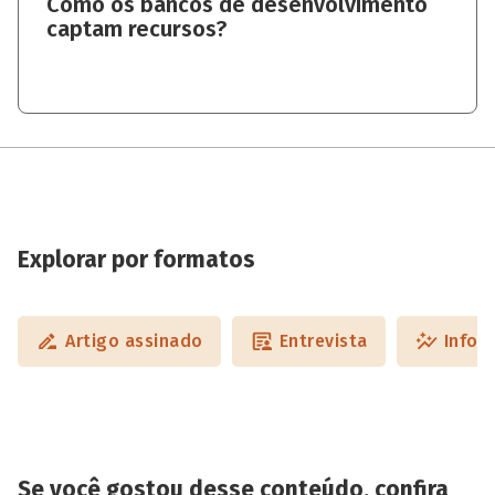
Como os bancos de desenvolvimento
captam recursos?
Explorar por formatos
Artigo assinado
Entrevista
Infog
Se você gostou desse conteúdo, confira