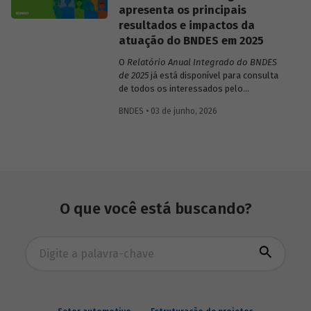
apresenta os principais
resultados e impactos da
atuação do BNDES em 2025
O
Relatório Anual Integrado do BNDES
de 2025
já está disponível para consulta
de todos os interessados pelo
desempenho do Banco, bem como por
BNDES • 03 de junho, 2026
sua prestação de contas. O documento
apresenta as ações realizadas, os
principais resultados, os impactos de sua
atuação no ano, e mostra como o BNDES
permanece crescendo de forma
consistente e sólida, mesmo diante de
cenários desafiadores.
O que você está buscando?
Busca avançada