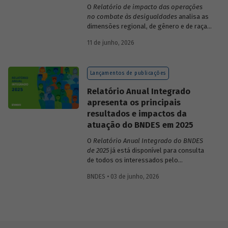
O
Relatório de impacto das operações
no combate às desigualdades
analisa as
dimensões regional, de gênero e de raça,
que contribuem para a elevada
11 de junho, 2026
desigualdade de renda no Brasil, no
contexto das operações de crédito do
BNDES.
Lançamentos de publicações
Relatório Anual Integrado
apresenta os principais
resultados e impactos da
atuação do BNDES em 2025
O
Relatório Anual Integrado do BNDES
de 2025
já está disponível para consulta
de todos os interessados pelo
desempenho do Banco, bem como por
BNDES • 03 de junho, 2026
sua prestação de contas. O documento
apresenta as ações realizadas, os
principais resultados, os impactos de sua
atuação no ano, e mostra como o BNDES
permanece crescendo de forma
consistente e sólida, mesmo diante de