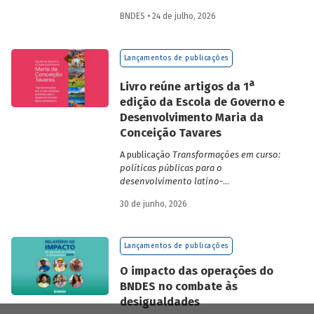
projetos aprovados, assim como em
BNDES • 24 de julho, 2026
desembolsos: foram 22 operações
aprovadas, no valor total de R$ 2,2
bilhões, além de R$ 387 milhões
Lançamentos de publicações
desembolsados. Ainda no período, foram
contratados 25 novos projetos.
a
Livro reúne artigos da 1
edição da Escola de Governo e
Desenvolvimento Maria da
Conceição Tavares
A publicação
Transformações em curso:
políticas públicas para o
desenvolvimento latino-
americano
compila trabalhos da 1ª edição
30 de junho, 2026
da Escola de Governo e Desenvolvimento
Maria da Conceição Tavares.
Lançamentos de publicações
O impacto das operações do
BNDES no combate às
desigualdades