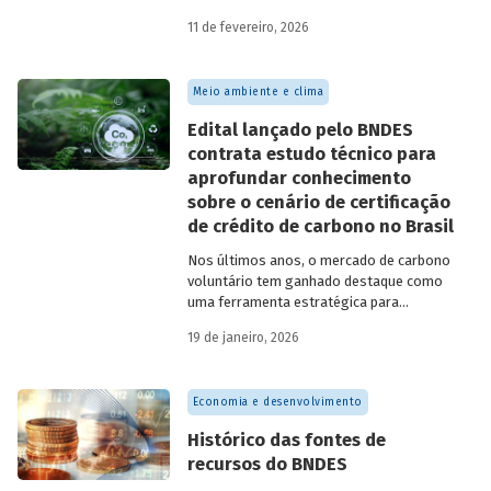
11 de fevereiro, 2026
Meio ambiente e clima
Edital lançado pelo BNDES
contrata estudo técnico para
aprofundar conhecimento
sobre o cenário de certificação
de crédito de carbono no Brasil
Nos últimos anos, o mercado de carbono
voluntário tem ganhado destaque como
uma ferramenta estratégica para
empresas que buscam reduzir sua pegada
19 de janeiro, 2026
de carbono e demonstrar compromisso
climático.
Economia e desenvolvimento
Histórico das fontes de
recursos do BNDES