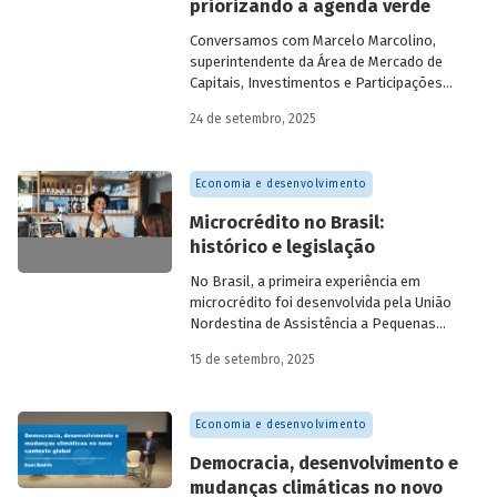
priorizando a agenda verde
visando avaliar os desafios e
oportunidades desse mercado. Conheça
Conversamos com
Marcelo Marcolino,
os resultados.
superintendente da Área de Mercado de
Capitais, Investimentos e Participações
do BNDES, e representantes de duas das
24 de setembro, 2025
novas empresas investidas pela
BNDESPAR – Vinicius Mazza, Diretor de
Finanças e Gente e Gestão da Santa Clara
Economia e desenvolvimento
Agrociência Industrial, e Eduardo Couto,
CFO da Eve Air Mobility – sobre a
Microcrédito no Brasil:
importância da atuação de bancos de
histórico e legislação
desenvolvimento no mercado de capitais,
a nova estratégia do BNDES e os planos
No Brasil, a primeira experiência em
das investidas.
microcrédito foi desenvolvida pela União
Nordestina de Assistência a Pequenas
Organizações nas cidades de Recife (PE)
15 de setembro, 2025
e Salvador (BA). Conhecida como
Programa Uno, funcionou de 1973 a 1991.
Na década de 1980, surgiram as primeiras
Economia e desenvolvimento
unidades da Rede Ceape e do Banco da
Mulher, com objetivo de oferecer crédito a
Democracia, desenvolvimento e
microempreendedores. Essas instituições
mudanças climáticas no novo
eram afiliadas a redes internacionais, tais