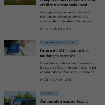
crédito na economia local
As cooperativas de crédito oferecem
diversos benefícios econômicos às
comunidades onde atuam. Ao mesmo
tempo em que geram emprego, renda,
BNDES • 12 de maio, 2025
arrecadação e produtividade; reduzem
pobreza, fortalecem capital social e
melhoram indicadores educacionais.
Economia e desenvolvimento
Conversamos com o pesquisador da Fipe,
Alison Pablo de Oliveira, sobre o impacto
Futuro do FAT: impacto das
dessas cooperativas na economia local.
mudanças recentes
Importantes mudanças institucionais e
legislativas foram implementadas no FAT
ao longo dos últimos anos. O futuro do
FAT – e das atividades por ele beneficiadas
BNDES • 28 de abril, 2025
– depende do que será feito a partir delas.
Saiba mais no primeiro artigo da
Revista
do BNDES 60
.
Infraestrutura
Ônibus elétricos no Brasil: