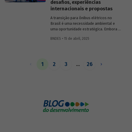
desafios, experiências
internacionais e propostas
A transição para ônibus elétricos no
Brasil é uma necessidade ambiental e
uma oportunidade estratégica. Embora os
desafios sejam significativos,
BNDES • 15 de abril, 2025
experiências internacionais comprovam
que soluções inovadoras e políticas
públicas robustas podem acelerar essa
transformação.
1
2
3
…
26