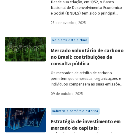
Desde sua criação, em 1952, o Banco
Nacional de Desenvolvimento Econômico
e Social (BNDES) tem sido o principal
financiador do desenvolvimento
26 de novembro, 2025
brasileiro, ocupando um espaço central
na economia do país, principalmente em
momentos de crise, como as de 2008 e
Meio ambiente e clima
da Covid-19, e no combate à emergência
climática. Para exercer esse papel, no
Mercado voluntário de carbono
entanto, são necessárias sólidas fontes
no Brasil: contribuições da
de recursos.
consulta pública
Os mercados de crédito de carbono
permitem que empresas, organizações e
indivíduos compensem as suas emissões
a partir da compra de créditos gerados
09 de outubro, 2025
por projetos de redução de emissões
e/ou de captura de carbono. O BNDES e o
MMA realizaram uma consulta pública
Indústria e comércio exterior
sobre a certificação de carbono no
mercado voluntário do Brasil e reuniram
Estratégia de investimento em
contribuições da sociedade civil,
mercado de capitais:
especialistas e entidades do setor