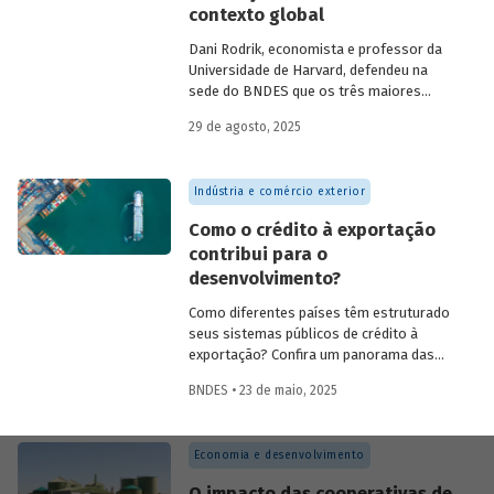
contexto global
como: Acción Internacional, Banco
Interamericano de Desenvolvimento
Dani Rodrik, economista e professor da
(BID), Inter-American Foundation e
Universidade de Harvard, defendeu na
Women’s World Banking.
sede do BNDES que os três maiores
desafios globais – transição verde,
29 de agosto, 2025
restauração da classe média e redução da
pobreza – exigem a promoção de
mudanças estruturais. Conheça seus
Indústria e comércio exterior
argumentos.
Como o crédito à exportação
contribui para o
desenvolvimento?
Como diferentes países têm estruturado
seus sistemas públicos de crédito à
exportação? Confira um panorama das
principais experiências internacionais e
BNDES • 23 de maio, 2025
entenda como esses sistemas
contribuem para o crescimento
econômico, a inovação e a inserção
Economia e desenvolvimento
competitiva no mercado global.
O impacto das cooperativas de