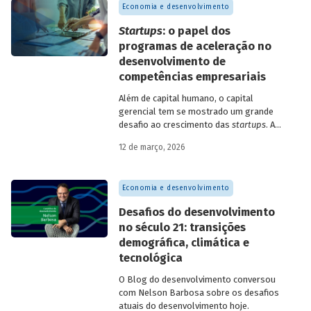
Economia e desenvolvimento
Startups
: o papel dos
programas de aceleração no
desenvolvimento de
competências empresariais
Além de capital humano, o capital
gerencial tem se mostrado um grande
desafio ao crescimento das
startups
. A
avaliação do BNDES Garagem demonstra
12 de março, 2026
como programas de aceleração têm
contribuído para a superação desse
desafio.
Economia e desenvolvimento
Desafios do desenvolvimento
no século 21: transições
demográfica, climática e
tecnológica
O Blog do desenvolvimento conversou
com Nelson Barbosa sobre os desafios
atuais do desenvolvimento hoje.