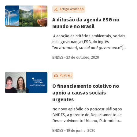
– Enimpacto. Saiba mais sobre as
Artigo assinado
características desse tipo de negócio,
mensuração e avaliação de resultados, e
A difusão da agenda ESG no
sobre o ecossistema de fomento no
mundo e no Brasil
Brasil.
A adoção de critérios ambientais, sociais
e de governança (ESG, do inglês
“
environment, social and governance
”)
para a avaliação de empresas e
BNDES • 23 de outubro, 2020
investimentos parece estar
definitivamente incorporada na pauta das
gestoras e bancos brasileiros. A
Podcast
introdução de critérios ESG nas decisões
de investimento pode ser entendida como
O financiamento coletivo no
uma ampliação do foco em
shareholders
apoio a causas sociais
(acionistas) para todos os
stakeholders
urgentes
(partes interessadas). Entenda como foi a
evolução do investimento sustentável e
No novo episódio do
podcast
Diálogos
quais são os desafios para a
BNDES, a gerente do Departamento de
disseminação dos critérios ESG entre
Desenvolvimento Urbano, Patrimônio
empresas e investidores.
Histórico e Turismo do BNDES Patricia
BNDES • 10 de junho, 2020
Zendron e a co-fundadora da Benfeitoria