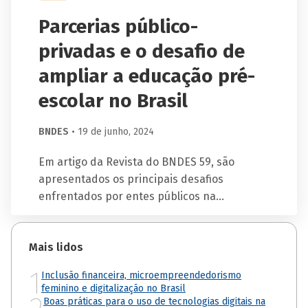
Parcerias público-
privadas e o desafio de
ampliar a educação pré-
escolar no Brasil
BNDES
• 19 de junho, 2024
Em artigo da Revista do BNDES 59, são
apresentados os principais desafios
enfrentados por entes públicos na
estruturação de PPPs de educação, bem
como aprendizados e possíveis soluções
Leia mais
Mais lidos
para a adoção desses modelos com base na
experiência das equipes do BNDES.
1
Inclusão financeira, microempreendedorismo
feminino e digitalização no Brasil
Boas práticas para o uso de tecnologias digitais na