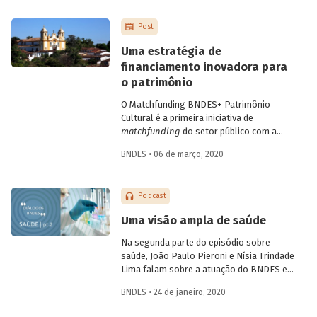
Tati Leite conversam sobre a difusão do
matchfunding
(que agrega a participação
Post
de um doador institucional ao
crowdfunding
) no contexto do combate à
Uma estratégia de
pandemia e sobre suas possibilidades
financiamento inovadora para
futuras.
o patrimônio
O Matchfunding BNDES+ Patrimônio
Cultural é a primeira iniciativa de
matchfunding
do setor público com a
sociedade civil no Brasil e o maior
BNDES • 06 de março, 2020
programa desse tipo no mundo. A
combinação de recursos públicos com
privados é realizada por meio do
Podcast
financiamento coletivo (
crowdfunding
), o
que confere o protagonismo da
Uma visão ampla de saúde
sociedade na escolha e no financiamento
e acompanhamento dos projetos.
Na segunda parte do episódio sobre
saúde, João Paulo Pieroni e Nísia Trindade
Lima falam sobre a atuação do BNDES e
da Fiocruz no setor, explicando como as
BNDES • 24 de janeiro, 2020
instituições contribuem para a
sustentabilidade do Sistema Único de