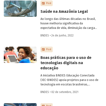
Post
Este artigo, assinado por Helena Tenório,
faz um breve diagnóstico desse tema e
Saúde na Amazônia Legal
aponta possíveis efeitos positivos
decorrentes da digitalização financeira,
Ao longo das últimas décadas no Brasil,
com atenção especial à participação das
houve melhoria significativa da
mulheres.
expectativa de vida, diminuição da carga
de enfermidades e convergência dos
BNDES • 24 de junho, 2022
indicadores entre as regiões do país. Na
Amazônia Legal, ocorreram avanços
significativos, embora a região ainda
Post
registre índices inferiores à média
nacional. Conheça o perfil das causas de
Boas práticas para o uso de
óbito na região e entenda quais são os
tecnologias digitais na
desafios para ampliar a infraestrutura de
educação
saúde, considerando as particularidades
da Amazônia Legal.
A Iniciativa BNDES Educação Conectada
(IEC-BNDES) apoia projetos para o uso de
tecnologia em escolas brasileiras,
testando modelos de implementação que
BNDES • 02 de setembro, 2021
possam ser replicados em outros
programas e políticas. Veja como foi
construída a estratégia de