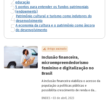
2
educação
3
5 pontos para entender os fundos patrimoniais
(endowments)
4
Patrimônio cultural e turismo como indutores do
desenvolvimento
5
A economia da cultura e o patrimônio como âncora
do desenvolvimento
Artigo assinado
Inclusão financeira,
microempreendedorismo
feminino e digitalização no
Brasil
A inclusão financeira viabiliza o acesso da
população a políticas públicas e
possibilita crescimento de renda e da
atividade econômica. No entanto, o
BNDES • 03 de abril, 2023
acesso a serviços financeiros no Brasil
enfrenta gargalos e reflete
desigualdades presentes na sociedade.