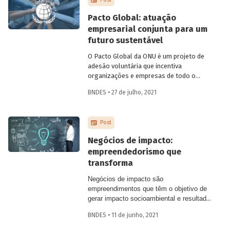
Post
monitoramento e avaliação (M&A) da
iniciativa e confira as boas práticas
Pacto Global: atuação
identificadas no relatório que avalia os
empresarial conjunta para um
resultados da experiência em quatro
futuro sustentável
territórios participantes.
O Pacto Global da ONU é um projeto de
adesão voluntária que incentiva
organizações e empresas de todo o
mundo a adotar práticas de
BNDES • 27 de julho, 2021
responsabilidade socioambiental.
Conheça os princípios que integram o
pacto e os resultados já alcançados, e
Post
saiba mais sobre a participação do
BNDES.
Negócios de impacto:
empreendedorismo que
transforma
Negócios de impacto são
empreendimentos que têm o objetivo de
gerar impacto socioambiental e resultado
financeiro positivo de forma sustentável,
BNDES • 11 de junho, 2021
conforme definição da Estratégia Nacional
de Investimentos e Negócios de Impacto