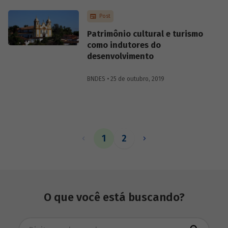
interesse público de diversas naturezas
Post
com a finalidade de captar doações e
impulsionar sua sustentabilidade
Patrimônio cultural e turismo
financeira. Conheça cinco pontos
como indutores do
fundamentais para entender o marco
desenvolvimento
regulatório dos fundos patrimoniais no
país.
BNDES • 25 de outubro, 2019
1
2
O que você está buscando?
Busca avançada