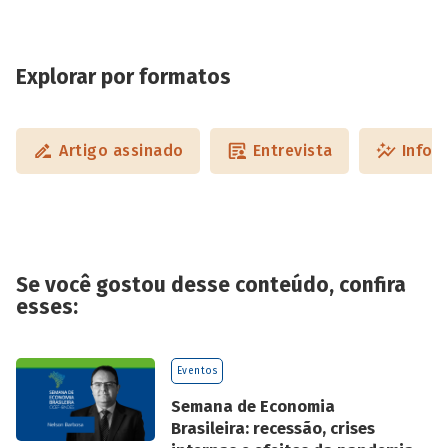
Explorar por formatos
Artigo assinado
Entrevista
Infog
Se você gostou desse conteúdo, confira
esses:
Eventos
Semana de Economia
Brasileira: recessão, crises