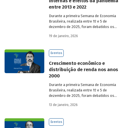
internas e efeitos da pandemia
entre 2013 e 2022
Durante a primeira Semana de Economia
Brasileira, realizada entre 1º e 5 de
dezembro de 2025, foram debatidos os
principais temas que marcaram a
19 de janeiro, 2026
economia do país nos últimos 40 anos,
com participação de acadêmicos e
economistas renomados.
Eventos
Crescimento econômico e
distribuição de renda nos anos
2000
Durante a primeira Semana de Economia
Brasileira, realizada entre 1º e 5 de
dezembro de 2025, foram debatidos os
principais temas que marcaram a
13 de janeiro, 2026
economia do país nos últimos 40 anos,
com participação de acadêmicos e
economistas renomados.
Eventos