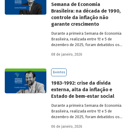
Semana de Economia
Brasileira: na década de 1990,
controle da inflação não
garante crescimento
Durante a primeira Semana de Economia
Brasileira, realizada entre 1º e 5 de
dezembro de 2025, foram debatidos os
principais temas que marcaram a
08 de janeiro, 2026
economia do país nos últimos 40 anos,
com participação de acadêmicos e
economistas renomados.
Eventos
1983-1992: crise da dívida
externa, alta da inflação e
Estado de bem-estar social
Durante a primeira Semana de Economia
Brasileira, realizada entre 1º e 5 de
dezembro de 2025, foram debatidos os
principais temas que marcaram a
06 de janeiro, 2026
economia do país nos últimos 40 anos,
com participação de acadêmicos e