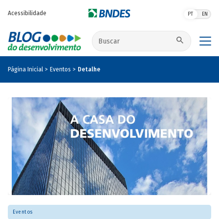
Pular para o conteúdo principal
Acessibilidade
PT
EN
Buscar no site
Página Inicial
Eventos
Detalhe
Eventos