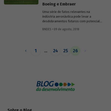
Boeing e Embraer
Uma série de fatos relevantes na
indústria aeronáutica pode levar a
desdobramentos futuros com potencial
para alterar o equilíbrio de forças que até
BNDES • 09 de agosto, 2018
agora existiu. O mais recente deles, a
composição entre Embraer e Boeing, vem
gerando muita especulação na imprensa
mundial e, no caso do Brasil, inúmeras
questões quanto à configuração desse
1
…
24
25
26
acordo e suas consequências para a
empresa brasileira e o país.
Sobre o Blog