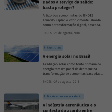
Dados a serviço da saúde:
basta proteger?
Artigo dos economistas do BNDES
Eduardo Kaplan e Vitor Pimentel
aborda
como a transformação digital, baseada
em recursos como bancos de dados
BNDES • 28 de agosto, 2018
epidemiológicos e na universalização dos
prontuários eletrônicos, pode promover
uma mudança significativa na área da
Infraestrutura
saúde. Os autores apontam a
digitalização como um caminho
A energia solar no Brasil
promissor para que o Sistema Único de
Saúde (SUS) consiga atender às
A radiação solar como fonte primária de
demandas sociais em um cenário de
energia tem um papel de destaque na
progressivo envelhecimento populacional
transformação de economias baseadas
e aumento de custos.
em combustíveis fósseis em economias
BNDES • 27 de agosto, 2018
de baixo carbono, o que é imprescindível
para amenizar os efeitos adversos das
mudanças climáticas e atender aos
Indústria e comércio exterior
compromissos das nações e do Brasil
estabelecidos no Acordo de Paris.
A indústria aeronáutica e o
contexto do acordo entre