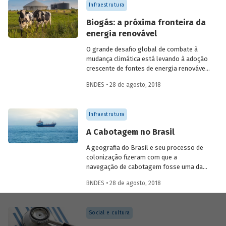
Infraestrutura
Biogás: a próxima fronteira da
energia renovável
O grande desafio global de combate à
mudança climática está levando à adoção
crescente de fontes de energia renovável.
Além dos problemas ambientais, o
BNDES • 28 de agosto, 2018
predomínio dos combustíveis fósseis
enfrenta, cada vez mais, obstáculos como
a volatilidade de preços e a tendência de
Infraestrutura
médio e longo prazos de diminuição na
oferta.
A Cabotagem no Brasil
A geografia do Brasil e seu processo de
colonização fizeram com que a
navegação de cabotagem fosse uma das
primeiras atividades econômicas do país e
BNDES • 28 de agosto, 2018
protagonizasse o transporte de
mercadorias desde a época da
colonização até os dias atuais.
Social e cultura