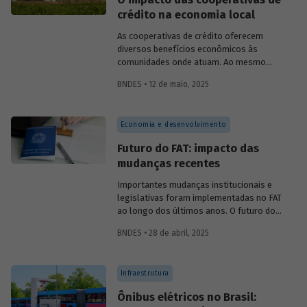
crédito na economia local
As cooperativas de crédito oferecem
diversos benefícios econômicos às
comunidades onde atuam. Ao mesmo
tempo em que geram emprego, renda,
BNDES • 12 de maio, 2025
arrecadação e produtividade; reduzem
pobreza, fortalecem capital social e
melhoram indicadores educacionais.
Economia e desenvolvimento
Conversamos com o pesquisador da Fipe,
Alison Pablo de Oliveira, sobre o impacto
Futuro do FAT: impacto das
dessas cooperativas na economia local.
mudanças recentes
Importantes mudanças institucionais e
legislativas foram implementadas no FAT
ao longo dos últimos anos. O futuro do
FAT – e das atividades por ele beneficiadas
BNDES • 28 de abril, 2025
– depende do que será feito a partir delas.
Saiba mais no primeiro artigo da
Revista
do BNDES 60
.
Infraestrutura
Ônibus elétricos no Brasil: