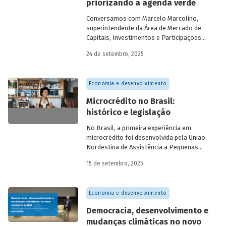
priorizando a agenda verde
visando avaliar os desafios e
oportunidades desse mercado. Conheça
Conversamos com
Marcelo Marcolino,
os resultados.
superintendente da Área de Mercado de
Capitais, Investimentos e Participações
do BNDES, e representantes de duas das
24 de setembro, 2025
novas empresas investidas pela
BNDESPAR – Vinicius Mazza, Diretor de
Finanças e Gente e Gestão da Santa Clara
Economia e desenvolvimento
Agrociência Industrial, e Eduardo Couto,
CFO da Eve Air Mobility – sobre a
Microcrédito no Brasil:
importância da atuação de bancos de
histórico e legislação
desenvolvimento no mercado de capitais,
a nova estratégia do BNDES e os planos
No Brasil, a primeira experiência em
das investidas.
microcrédito foi desenvolvida pela União
Nordestina de Assistência a Pequenas
Organizações nas cidades de Recife (PE)
15 de setembro, 2025
e Salvador (BA). Conhecida como
Programa Uno, funcionou de 1973 a 1991.
Na década de 1980, surgiram as primeiras
Economia e desenvolvimento
unidades da Rede Ceape e do Banco da
Mulher, com objetivo de oferecer crédito a
Democracia, desenvolvimento e
microempreendedores. Essas instituições
mudanças climáticas no novo
eram afiliadas a redes internacionais, tais