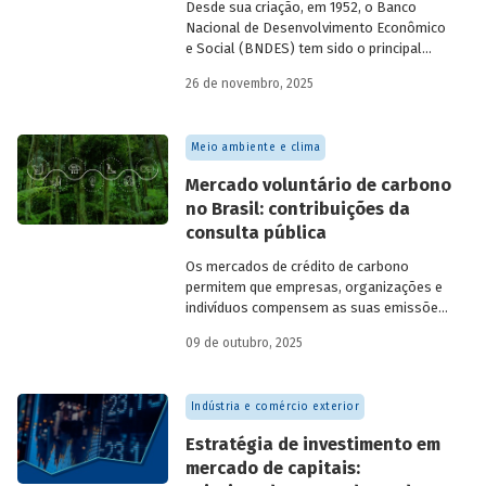
Desde sua criação, em 1952, o Banco
Nacional de Desenvolvimento Econômico
e Social (BNDES) tem sido o principal
financiador do desenvolvimento
26 de novembro, 2025
brasileiro, ocupando um espaço central
na economia do país, principalmente em
momentos de crise, como as de 2008 e
Meio ambiente e clima
da Covid-19, e no combate à emergência
climática. Para exercer esse papel, no
Mercado voluntário de carbono
entanto, são necessárias sólidas fontes
no Brasil: contribuições da
de recursos.
consulta pública
Os mercados de crédito de carbono
permitem que empresas, organizações e
indivíduos compensem as suas emissões
a partir da compra de créditos gerados
09 de outubro, 2025
por projetos de redução de emissões
e/ou de captura de carbono. O BNDES e o
MMA realizaram uma consulta pública
Indústria e comércio exterior
sobre a certificação de carbono no
mercado voluntário do Brasil e reuniram
Estratégia de investimento em
contribuições da sociedade civil,
mercado de capitais:
especialistas e entidades do setor