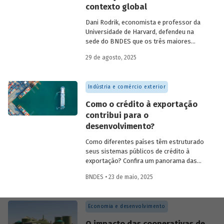
contexto global
como: Acción Internacional, Banco
Interamericano de Desenvolvimento
Dani Rodrik, economista e professor da
(BID), Inter-American Foundation e
Universidade de Harvard, defendeu na
Women’s World Banking.
sede do BNDES que os três maiores
desafios globais – transição verde,
29 de agosto, 2025
restauração da classe média e redução da
pobreza – exigem a promoção de
mudanças estruturais. Conheça seus
Indústria e comércio exterior
argumentos.
Como o crédito à exportação
contribui para o
desenvolvimento?
Como diferentes países têm estruturado
seus sistemas públicos de crédito à
exportação? Confira um panorama das
principais experiências internacionais e
BNDES • 23 de maio, 2025
entenda como esses sistemas
contribuem para o crescimento
econômico, a inovação e a inserção
Economia e desenvolvimento
competitiva no mercado global.
O impacto das cooperativas de