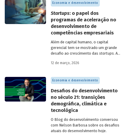
Economia e desenvolvimento
Startups
: o papel dos
programas de aceleração no
desenvolvimento de
competências empresariais
Além de capital humano, o capital
gerencial tem se mostrado um grande
desafio ao crescimento das
startups
. A
avaliação do BNDES Garagem demonstra
12 de março, 2026
como programas de aceleração têm
contribuído para a superação desse
desafio.
Economia e desenvolvimento
Desafios do desenvolvimento
no século 21: transições
demográfica, climática e
tecnológica
O Blog do desenvolvimento conversou
com Nelson Barbosa sobre os desafios
atuais do desenvolvimento hoje.