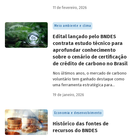
11 de fevereiro, 2026
Meio ambiente e clima
Edital lançado pelo BNDES
contrata estudo técnico para
aprofundar conhecimento
sobre o cenário de certificação
de crédito de carbono no Brasil
Nos últimos anos, o mercado de carbono
voluntário tem ganhado destaque como
uma ferramenta estratégica para
empresas que buscam reduzir sua pegada
19 de janeiro, 2026
de carbono e demonstrar compromisso
climático.
Economia e desenvolvimento
Histórico das fontes de
recursos do BNDES