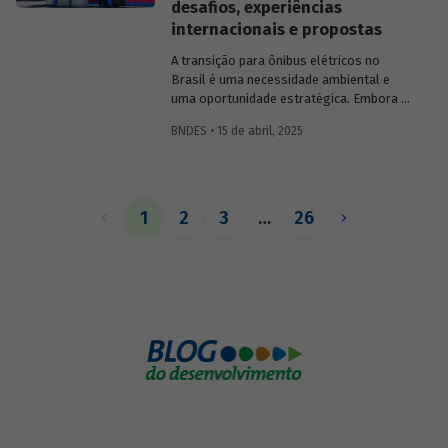
desafios, experiências
internacionais e propostas
A transição para ônibus elétricos no
Brasil é uma necessidade ambiental e
uma oportunidade estratégica. Embora os
desafios sejam significativos,
BNDES • 15 de abril, 2025
experiências internacionais comprovam
que soluções inovadoras e políticas
públicas robustas podem acelerar essa
transformação.
1
2
3
…
26