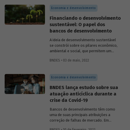
pode contribuir para uma educação de
Economia e desenvolvimento
qualidade, não apenas no que se refere às
redes envolvidas nos projetos apoiados,
Financiando o desenvolvimento
mas também em relação aos possíveis
sustentável: O papel dos
legados e aprendizados para qualquer
bancos de desenvolvimento
rede de ensino.
A ideia de desenvolvimento sustentável
se constrói sobre os pilares econômico,
ambiental e social, que permitem um
crescimento econômico eficiente e
BNDES • 03 de maio, 2022
responsável. É fundamental que
instituições públicas e privadas estejam
comprometidas com o financiamento de
Economia e desenvolvimento
projetos que alinhem esses três
princípios. Entenda o papel dos bancos de
BNDES lança estudo sobre sua
desenvolvimento nesse cenário e como o
atuação anticíclica durante a
BNDES vem contribuindo para promover a
crise da Covid-19
sustentabilidade.
Bancos de desenvolvimento têm como
uma de suas principais atribuições a
correção de falhas de mer­cado. Em
situações de crise, o mercado não é capaz
BNDES • 10 de fevereiro, 2022