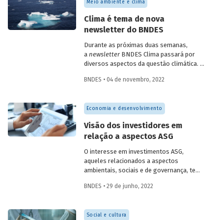
Meio ambiente e clima
substituição de fontes fósseis, na busca
por maior eficiência energética e na
Clima é tema de nova
eletrificação da economia. Nesse
newsletter do BNDES
contexto, duas rotas tecnológicas podem
atuar como verdadeiros catalisadores da
Durante as próximas duas semanas,
redução de emissões a partir de meados
a
newsletter
BNDES Clima passará por
da década de 2030: o hidrogênio verde e
diversos aspectos da questão climática. A
as tecnologias de caputra,
proposta é ampliar o conhecimento sobre
armazenamento e utilização de carbono
BNDES • 04 de novembro, 2022
o tema, aproveitando o momento da COP
(CCUS). Entenda quais são as
27, que acontece no Egito de 6 a 18 de
oportunidades para o Brasil.
novembro.
Economia e desenvolvimento
Visão dos investidores em
relação a aspectos ASG
O interesse em investimentos ASG,
aqueles relacionados a aspectos
ambientais, sociais e de governança, tem
crescido nos últimos anos. Entenda as
BNDES • 29 de junho, 2022
origens desse tipo de investimento e
conheça os critérios utilizados para
avaliação de fatores ASG e os desafios
Social e cultura
para impulsionar esse mercado