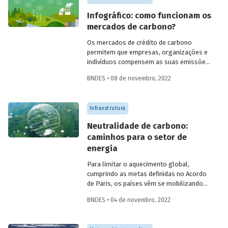
agendas ambiental e climática se impõem
Infográfico: como funcionam os
e em que alcançar a neutralidade nas
mercados de carbono?
emissões de carbono é fundamental, que
o hidrogênio ganha centralidade.
Os mercados de crédito de carbono
permitem que empresas, organizações e
indivíduos compensem as suas emissões
de gases de efeito estufa (GEE) a partir
BNDES • 08 de novembro, 2022
da aquisição de créditos gerados por
projetos de redução de emissões e/ou de
captura de carbono. A ideia por trás deles
Infraestrutura
é transferir o custo social das emissões
para os agentes emissores, ajudando a
Neutralidade de carbono:
conter o aquecimento global e as
caminhos para o setor de
mudanças climáticas.
energia
Para limitar o aquecimento global,
cumprindo as metas definidas no Acordo
de Paris, os países vêm se mobilizando
para reduzir de forma significativa suas
BNDES • 04 de novembro, 2022
emissões de gases de efeito estufa. Com
o objetivo de atingir a neutralidade de
carbono até 2050, é preciso avançar na