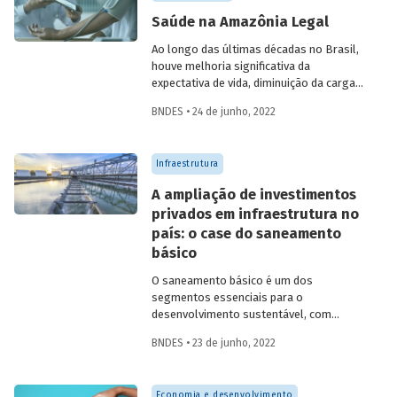
fundamental para o desenvolvimento
Saúde na Amazônia Legal
sustentável.
Ao longo das últimas décadas no Brasil,
houve melhoria significativa da
expectativa de vida, diminuição da carga
de enfermidades e convergência dos
BNDES • 24 de junho, 2022
indicadores entre as regiões do país. Na
Amazônia Legal, ocorreram avanços
significativos, embora a região ainda
Infraestrutura
registre índices inferiores à média
nacional. Conheça o perfil das causas de
A ampliação de investimentos
óbito na região e entenda quais são os
privados em infraestrutura no
desafios para ampliar a infraestrutura de
país: o case do saneamento
saúde, considerando as particularidades
da Amazônia Legal.
básico
O saneamento básico é um dos
segmentos essenciais para o
desenvolvimento sustentável, com
efeitos na saúde, na escolaridade e na
BNDES • 23 de junho, 2022
qualidade de vida da população. No Brasil,
os investimentos em água e esgoto ainda
precisam aumentar substancialmente
Economia e desenvolvimento