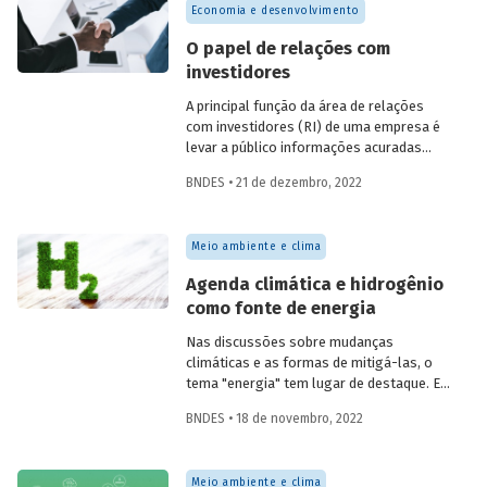
Economia e desenvolvimento
O papel de relações com
investidores
A principal função da área de relações
com investidores (RI) de uma empresa é
levar a público informações acuradas
sobre a companhia, observando os
BNDES • 21 de dezembro, 2022
melhores padrões de divulgação, de
modo a permitir que o mercado funcione
de maneira eficiente.
Meio ambiente e clima
Agenda climática e hidrogênio
como fonte de energia
Nas discussões sobre mudanças
climáticas e as formas de mitigá-las, o
tema "energia" tem lugar de destaque. Em
que pesem os esforços realizados até
BNDES • 18 de novembro, 2022
agora, os resultados não têm se
mostrado suficientes para limitar o
aumento médio da temperatura do
Meio ambiente e clima
planeta. É nesse contexto, em que as