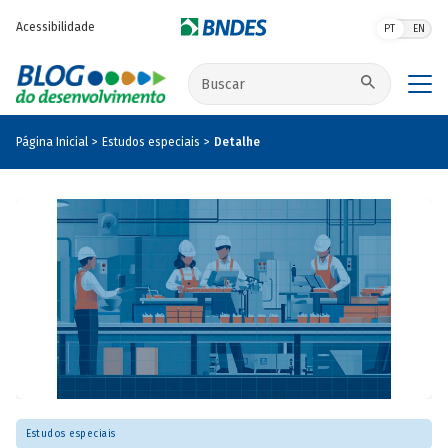
Pular para o conteúdo principal
Acessibilidade
PT
EN
Buscar no site
Página Inicial
Estudos especiais
Detalhe
Estudos especiais