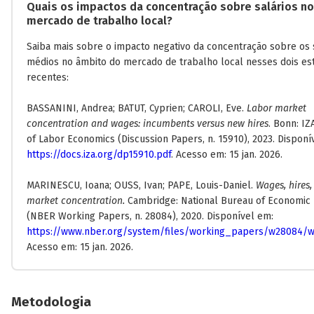
Quais os impactos da concentração sobre salários no
mercado de trabalho local?
Saiba mais sobre o impacto negativo da concentração sobre os 
médios no âmbito do mercado de trabalho local nesses dois es
recentes:
BASSANINI, Andrea; BATUT, Cyprien; CAROLI, Eve.
Labor market
concentration and wages: incumbents versus new hires
. Bonn: IZ
of Labor Economics (Discussion Papers, n. 15910), 2023. Disponí
https://docs.iza.org/dp15910.pdf
. Acesso em: 15 jan. 2026.
MARINESCU, Ioana; OUSS, Ivan; PAPE, Louis-Daniel.
Wages, hires,
market concentration.
Cambridge: National Bureau of Economic
(NBER Working Papers, n. 28084), 2020. Disponível em:
https://www.nber.org/system/files/working_papers/w28084/w
Acesso em: 15 jan. 2026.
Metodologia