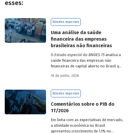
esses:
Estudos especiais
Uma análise da saúde
financeira das empresas
brasileiras não financeiras
O
Estudo especial do BNDES 75
analisa a
saúde financeira das empresas não
financeiras de capital aberto no Brasil que
apresentaram negociação em bolsa de
16 de junho, 2026
valores. Para isso, parte de uma amostra
de 265 empresas – excluindo-se o setor
de finanças e seguros – e de quatro
Estudos especiais
dimensões: lucratividade, solvência,
endividamento e alavancagem.
Comentários sobre o PIB do
1T/2026
Em linha com as expectativas de mercado,
a atividade econômica no Brasil
apresentou crescimento de 1,1% no