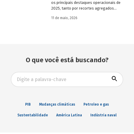
os principais destaques operacionais de
2025, tanto por recortes agregados
quanto em relação a atuações mais
11 de maio, 2026
específicas do Banco.
O que você está buscando?
Busca avançada
PIB
Mudanças climáticas
Petroleo e gas
Sustentabilidade
América Latina
Indústria naval