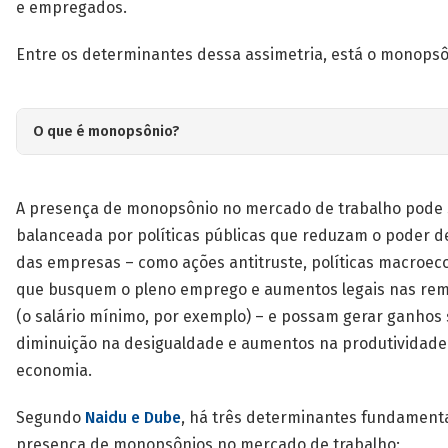
e empregados.
Entre os determinantes dessa assimetria, está o monops
O que é monopsônio?
De acordo com Alan Manning (2021)
, monopsônio é a
capacidade de uma firma individual influenciar o merc
A presença de monopsônio no mercado de trabalho pode 
trabalho. Quando as vagas de emprego em um determ
balanceada por políticas públicas que reduzam o poder 
mercado local estão concentradas em poucas empresa
das empresas – como ações antitruste, políticas macroe
quando o custo de mudar de emprego é muito alto par
que busquem o pleno emprego e aumentos legais nas re
trabalhador, o empregador pode oferecer salários mai
(o salário mínimo, por exemplo) – e possam gerar ganhos s
sem receio de perder o empregado para empresas
concorrentes
(OECD, 2021)
.
diminuição na desigualdade e aumentos na produtividade
economia.
Segundo
Naidu e Dube
, há três determinantes fundamenta
presença de monopsônios no mercado de trabalho: