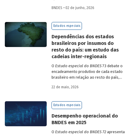
1T/2026 na comparação com o trimestre
BNDES • 02 de junho, 2026
imediatamente anterior, na série ajustada
sazonalmente. Confira uma análise
detalhada e uma previsão para os
Estudos especiais
próximos meses no
Estudo especial do
BNDES 74.
Dependências dos estados
brasileiros por insumos do
resto do país: um estudo das
cadeias inter-regionais
O
Estudo especial do BNDES
73 debate o
encadeamento produtivo de cada estado
brasileiro em relação ao resto do país,
analisando seu nível de dependência e
22 de maio, 2026
quanto o estímulo a um estado ou setor
econômico pode gerar de demanda para
os demais. Para isso usa uma
Estudos especiais
metodologia de construção de matrizes
de insumo-produto estaduais.
Desempenho operacional do
BNDES em 2025
O
Estudo especial do BNDES 72
apresenta