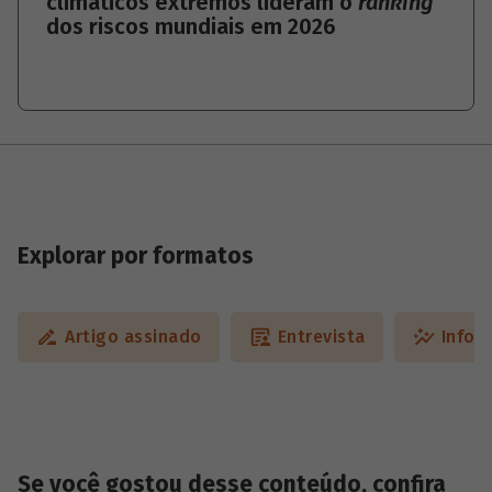
climáticos extremos lideram o
ranking
dos riscos mundiais em 2026
Explorar por formatos
Artigo assinado
Entrevista
Infog
Se você gostou desse conteúdo, confira