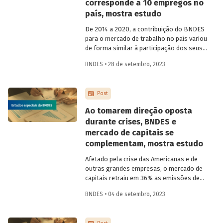
corresponde a 10 empregos no
país, mostra estudo
De 2014 a 2020, a contribuição do BNDES
para o mercado de trabalho no país variou
de forma similar à participação dos seus
desembolsos no Produto Interno Bruto
BNDES • 28 de setembro, 2023
(PIB). É o que demonstra novo estudo
publicado pelo Banco, no qual é analisada
a relação entre os investimentos fixos
Post
financiados e os empregos no país a
partir da aplicação do Modelo de
Ao tomarem direção oposta
Estimação de Emprego (MEE) do BNDES.
durante crises, BNDES e
mercado de capitais se
complementam, mostra estudo
Afetado pela crise das Americanas e de
outras grandes empresas, o mercado de
capitais retraiu em 36% as emissões de
títulos (de renda fixa, variável e híbridos)
BNDES • 04 de setembro, 2023
nos primeiros oito meses do ano, em
comparação com o mesmo período de
2022. Ao mesmo tempo, as consultas ao