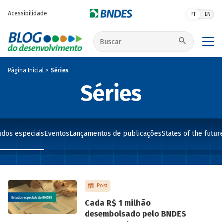
Pular para o conteúdo principal
Acessibilidade
PT
EN
Buscar no site
Página Inicial
Séries
Séries
udos especiais
Eventos
Lançamentos de publicações
States of the futur
Post
Cada R$ 1 milhão
desembolsado pelo BNDES