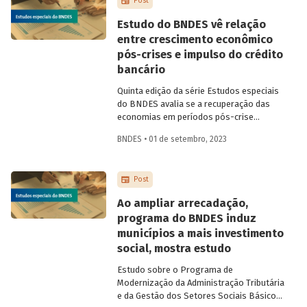
Post
BNDES por novos financiamentos
cresceram 111%, atingindo R$ 183,6
Estudo do BNDES vê relação
bilhões.
entre crescimento econômico
pós-crises e impulso do crédito
bancário
Quinta edição da série Estudos especiais
do BNDES avalia se a recuperação das
economias em períodos pós-crise
econômica tem relação com o
BNDES • 01 de setembro, 2023
desempenho do mercado de crédito
bancário. A análise busca responder qual
é a evolução do impulso do crédito no
Post
Brasil e se há relação deste com o
crescimento da atividade econômica.
Ao ampliar arrecadação,
programa do BNDES induz
municípios a mais investimento
social, mostra estudo
Estudo sobre o Programa de
Modernização da Administração Tributária
e da Gestão dos Setores Sociais Básicos