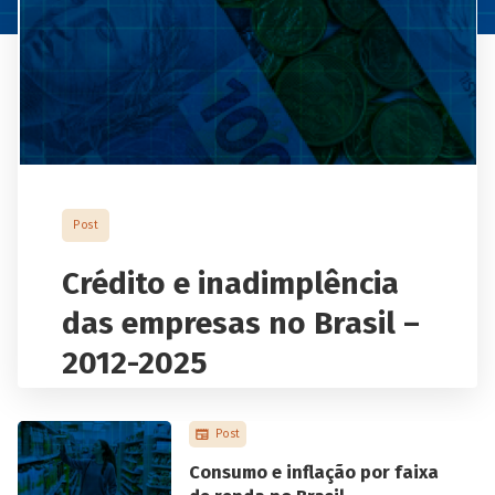
Post
Crédito e inadimplência
das empresas no Brasil –
2012-2025
BNDES
• 21 de julho, 2026
Post
O Estudo especial 78 do BNDES analisa a
Consumo e inflação por faixa
evolução do estoque de crédito e da