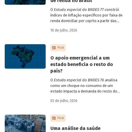
de renda no Brasil
inadimplência no país entre os anos de 2012
O
Estudo especial do BNDES 77
constrói
e 2025, explorando dois recortes analíticos
índices de inflação específicos por faixa de
complementares: o porte da empresa e o
Leia mais
renda domiciliar
per capita
a partir das
estruturas de consumo da POF 2017-2018
setor de atividade econômica.
10 de julho, 2026
associadas às variações de preços dos
itens que compõem o IPCA. Emprega
ainda os microdados da Pnad Contínua
Post
para analisar a evolução da renda dos
decis durante o período.
O apoio emergencial a um
estado beneficia o resto do
país?
O
Estudo especial do BNDES 76
analisa
como um choque no consumo de um
estado impacta a demanda do resto do
país, usando como exemplo o caso do Rio
03 de julho, 2026
Grande do Sul.
Post
Uma análise da saúde