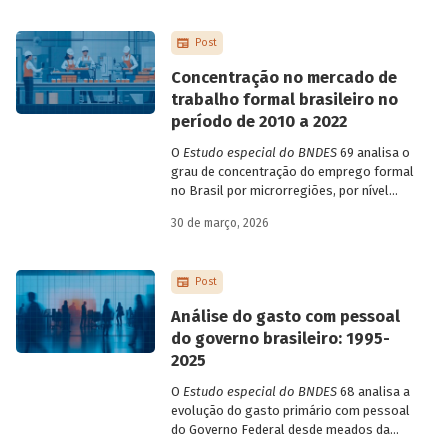
de 2023 a 2026, que analisam as
pesquisas de avaliação dos riscos
Post
mundiais para o ano em curso e para dois
e dez anos à frente.
Concentração no mercado de
trabalho formal brasileiro no
período de 2010 a 2022
O
Estudo especial do BNDES
69 analisa o
grau de concentração do emprego formal
no Brasil por microrregiões, por nível
educacional dos trabalhadores e por
30 de março, 2026
setores, entre 2010 e 2022.
Post
Análise do gasto com pessoal
do governo brasileiro: 1995-
2025
O
Estudo especial do BNDES
68 analisa a
evolução do gasto primário com pessoal
do Governo Federal desde meados da