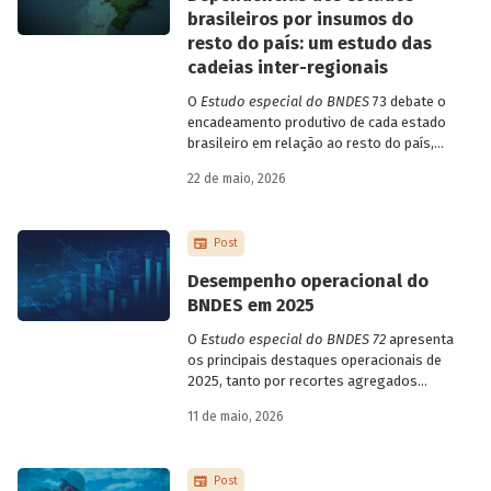
brasileiros por insumos do
resto do país: um estudo das
cadeias inter-regionais
O
Estudo especial do BNDES
73 debate o
encadeamento produtivo de cada estado
brasileiro em relação ao resto do país,
analisando seu nível de dependência e
22 de maio, 2026
quanto o estímulo a um estado ou setor
econômico pode gerar de demanda para
os demais. Para isso usa uma
Post
metodologia de construção de matrizes
de insumo-produto estaduais.
Desempenho operacional do
BNDES em 2025
O
Estudo especial do BNDES 72
apresenta
os principais destaques operacionais de
2025, tanto por recortes agregados
quanto em relação a atuações mais
11 de maio, 2026
específicas do Banco.
Post