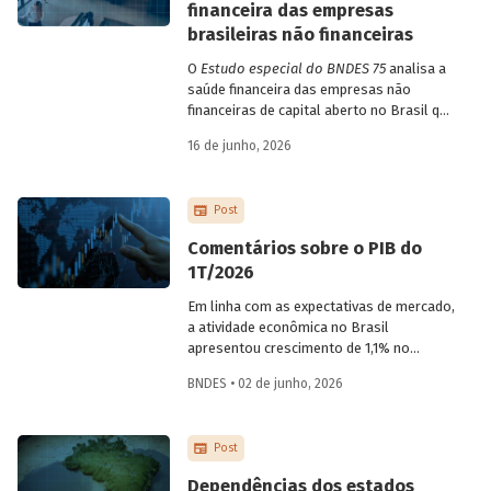
financeira das empresas
brasileiras não financeiras
O
Estudo especial do BNDES 75
analisa a
saúde financeira das empresas não
financeiras de capital aberto no Brasil que
apresentaram negociação em bolsa de
16 de junho, 2026
valores. Para isso, parte de uma amostra
de 265 empresas – excluindo-se o setor
de finanças e seguros – e de quatro
Post
dimensões: lucratividade, solvência,
endividamento e alavancagem.
Comentários sobre o PIB do
1T/2026
Em linha com as expectativas de mercado,
a atividade econômica no Brasil
apresentou crescimento de 1,1% no
1T/2026 na comparação com o trimestre
BNDES • 02 de junho, 2026
imediatamente anterior, na série ajustada
sazonalmente. Confira uma análise
detalhada e uma previsão para os
Post
próximos meses no
Estudo especial do
BNDES 74.
Dependências dos estados