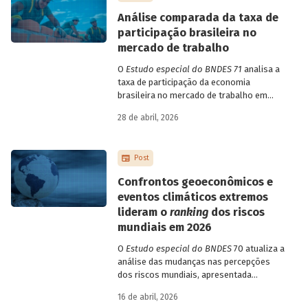
Análise comparada da taxa de
participação brasileira no
mercado de trabalho
O
Estudo especial do BNDES 71
analisa a
taxa de participação da economia
brasileira no mercado de trabalho em
comparação com uma amostra de 15
28 de abril, 2026
países de diferentes continentes e
estruturas etárias e econômicas
distintas.
Post
Confrontos geoeconômicos e
eventos climáticos extremos
lideram o
ranking
dos riscos
mundiais em 2026
O
Estudo especial do BNDES
70 atualiza a
análise das mudanças nas percepções
dos riscos mundiais, apresentada
previamente na edição 54/2025, a partir
16 de abril, 2026
dos relatórios Global Risks Report (GRR)