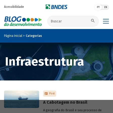
Pular para o conteúdo principal
Acessibilidade
PT
EN
Buscar no site
Página Inicial
Categorias
Infraestrutura
Post
A Cabotagem no Brasil
A geografia do Brasil e seu processo de