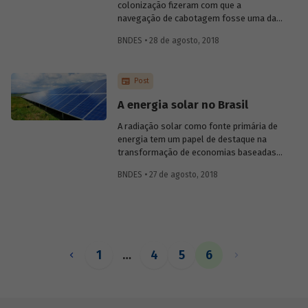
colonização fizeram com que a
navegação de cabotagem fosse uma das
primeiras atividades econômicas do país e
BNDES • 28 de agosto, 2018
protagonizasse o transporte de
mercadorias desde a época da
colonização até os dias atuais.
Post
A energia solar no Brasil
A radiação solar como fonte primária de
energia tem um papel de destaque na
transformação de economias baseadas
em combustíveis fósseis em economias
BNDES • 27 de agosto, 2018
de baixo carbono, o que é imprescindível
para amenizar os efeitos adversos das
mudanças climáticas e atender aos
compromissos das nações e do Brasil
estabelecidos no Acordo de Paris.
1
…
4
5
6