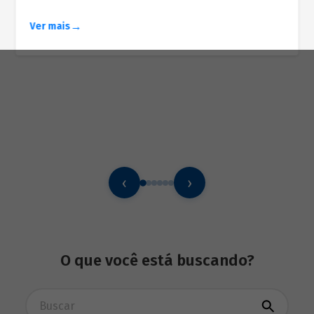
Ver mais
‹
›
O que você está buscando?
Busca avançada