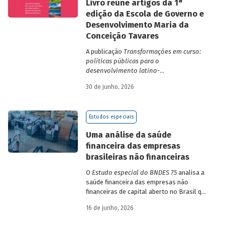
a
Livro reúne artigos da 1
edição da Escola de Governo e
Desenvolvimento Maria da
Conceição Tavares
A publicação
Transformações em curso:
políticas públicas para o
desenvolvimento latino-
americano
compila trabalhos da 1ª edição
30 de junho, 2026
da Escola de Governo e Desenvolvimento
Maria da Conceição Tavares.
Estudos especiais
Uma análise da saúde
financeira das empresas
brasileiras não financeiras
O
Estudo especial do BNDES 75
analisa a
saúde financeira das empresas não
financeiras de capital aberto no Brasil que
apresentaram negociação em bolsa de
16 de junho, 2026
valores. Para isso, parte de uma amostra
de 265 empresas – excluindo-se o setor