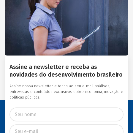
Essas instituições eram
afiliadas a redes
internacionais, tais como:
Acción Internacional, Banco
Interamericano de
Desenvolvimento (BID),
Inter-American Foundation
e Women’s World Banking.
Assine a newsletter e receba as
novidades do desenvolvimento brasileiro
Assine nossa newsletter e tenha ao seu e-mail análises,
entrevistas e conteúdos exclusivos sobre economia, inovação e
políticas públicas.