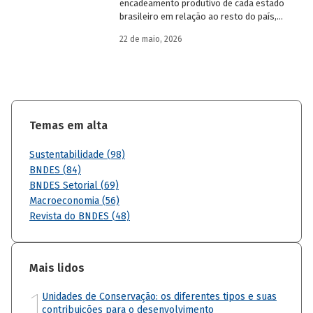
encadeamento produtivo de cada estado
brasileiro em relação ao resto do país,
analisando seu nível de dependência e
22 de maio, 2026
quanto o estímulo a um estado ou setor
econômico pode gerar de demanda para
os demais. Para isso usa uma
metodologia de construção de matrizes
de insumo-produto estaduais.
Temas em alta
Sustentabilidade (98)
BNDES (84)
BNDES Setorial (69)
Macroeconomia (56)
Revista do BNDES (48)
Mais lidos
1
Unidades de Conservação: os diferentes tipos e suas
contribuições para o desenvolvimento