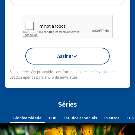
Assinar
Seus dados são protegidos conforme a
Política de Privacidade
e
usados apenas para envio da newsletter.
Séries
Biodiversidade
COP
Estudos especiais
Eventos
Lan