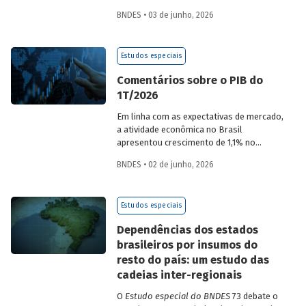
desempenho do Banco, bem como por
BNDES • 03 de junho, 2026
sua prestação de contas. O documento
apresenta as ações realizadas, os
principais resultados, os impactos de sua
Estudos especiais
atuação no ano, e mostra como o BNDES
permanece crescendo de forma
Comentários sobre o PIB do
consistente e sólida, mesmo diante de
1T/2026
cenários desafiadores.
Em linha com as expectativas de mercado,
a atividade econômica no Brasil
apresentou crescimento de 1,1% no
1T/2026 na comparação com o trimestre
BNDES • 02 de junho, 2026
imediatamente anterior, na série ajustada
sazonalmente. Confira uma análise
detalhada e uma previsão para os
Estudos especiais
próximos meses no
Estudo especial do
BNDES 74.
Dependências dos estados
brasileiros por insumos do
resto do país: um estudo das
cadeias inter-regionais
O
Estudo especial do BNDES
73 debate o