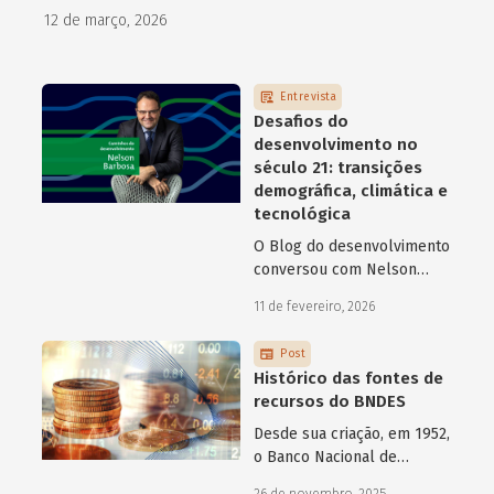
como programas de aceleração têm contribuído para a
12 de março, 2026
superação desse desafio.
Entrevista
Desafios do
desenvolvimento no
século 21: transições
demográfica, climática e
tecnológica
O Blog do desenvolvimento
conversou com Nelson
Barbosa sobre os desafios
11 de fevereiro, 2026
atuais do desenvolvimento
hoje.
Post
Histórico das fontes de
recursos do BNDES
Desde sua criação, em 1952,
o Banco Nacional de
Desenvolvimento