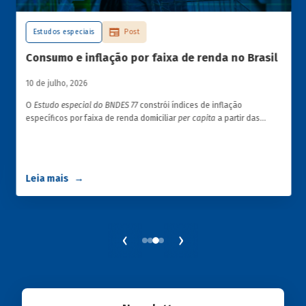
Estudos especiais
Post
Consumo e inflação por faixa de renda no Brasil
10 de julho, 2026
O
Estudo especial do BNDES 77
constrói índices de inflação
específicos por faixa de renda domiciliar
per capita
a partir das
estruturas de consumo da POF 2017-2018 associadas às variações
de preços dos itens que compõem o IPCA. Emprega ainda os
microdados da Pnad Contínua para analisar a evolução da renda
dos decis durante o período.
Leia mais
‹
›