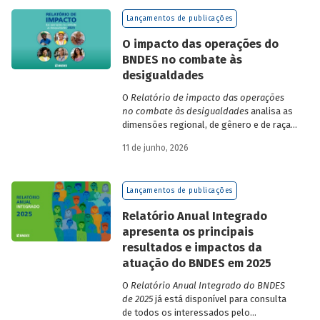
de finanças e seguros – e de quatro
Lançamentos de publicações
dimensões: lucratividade, solvência,
endividamento e alavancagem.
O impacto das operações do
BNDES no combate às
desigualdades
O
Relatório de impacto das operações
no combate às desigualdades
analisa as
dimensões regional, de gênero e de raça,
que contribuem para a elevada
11 de junho, 2026
desigualdade de renda no Brasil, no
contexto das operações de crédito do
BNDES.
Lançamentos de publicações
Relatório Anual Integrado
apresenta os principais
resultados e impactos da
atuação do BNDES em 2025
O
Relatório Anual Integrado do BNDES
de 2025
já está disponível para consulta
de todos os interessados pelo