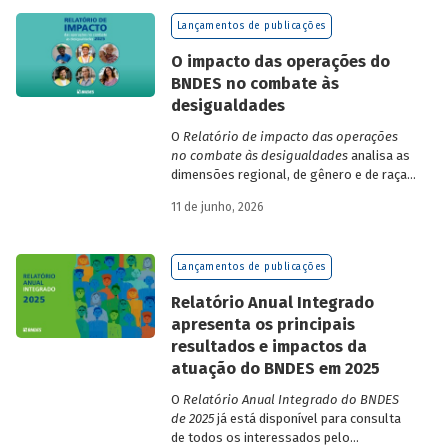
de finanças e seguros – e de quatro
Lançamentos de publicações
dimensões: lucratividade, solvência,
endividamento e alavancagem.
O impacto das operações do
BNDES no combate às
desigualdades
O
Relatório de impacto das operações
no combate às desigualdades
analisa as
dimensões regional, de gênero e de raça,
que contribuem para a elevada
11 de junho, 2026
desigualdade de renda no Brasil, no
contexto das operações de crédito do
BNDES.
Lançamentos de publicações
Relatório Anual Integrado
apresenta os principais
resultados e impactos da
atuação do BNDES em 2025
O
Relatório Anual Integrado do BNDES
de 2025
já está disponível para consulta
de todos os interessados pelo