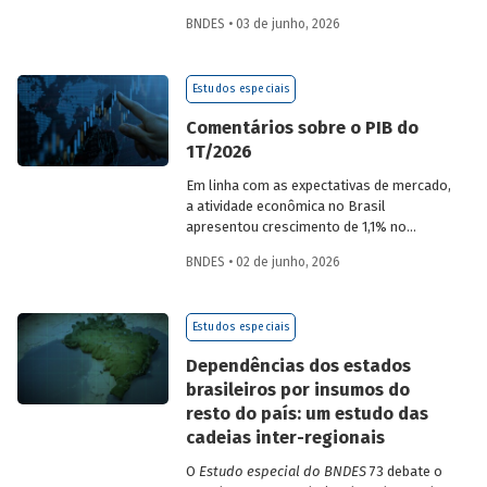
desempenho do Banco, bem como por
BNDES • 03 de junho, 2026
sua prestação de contas. O documento
apresenta as ações realizadas, os
principais resultados, os impactos de sua
Estudos especiais
atuação no ano, e mostra como o BNDES
permanece crescendo de forma
Comentários sobre o PIB do
consistente e sólida, mesmo diante de
1T/2026
cenários desafiadores.
Em linha com as expectativas de mercado,
a atividade econômica no Brasil
apresentou crescimento de 1,1% no
1T/2026 na comparação com o trimestre
BNDES • 02 de junho, 2026
imediatamente anterior, na série ajustada
sazonalmente. Confira uma análise
detalhada e uma previsão para os
Estudos especiais
próximos meses no
Estudo especial do
BNDES 74.
Dependências dos estados
brasileiros por insumos do
resto do país: um estudo das
cadeias inter-regionais
O
Estudo especial do BNDES
73 debate o