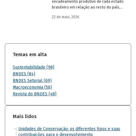
encadeamento produtivo de cada estado
brasileiro em relação ao resto do país,
analisando seu nível de dependência e
22 de maio, 2026
quanto o estímulo a um estado ou setor
econômico pode gerar de demanda para
os demais. Para isso usa uma
metodologia de construção de matrizes
de insumo-produto estaduais.
Temas em alta
Sustentabilidade (98)
BNDES (84)
BNDES Setorial (69)
Macroeconomia (56)
Revista do BNDES (48)
Mais lidos
1
Unidades de Conservação: os diferentes tipos e suas
contribuições para o desenvolvimento