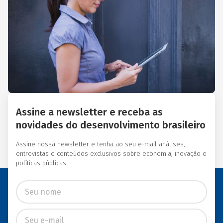
Essas instituições eram
afiliadas a redes
internacionais, tais como:
Acción Internacional, Banco
Interamericano de
Desenvolvimento (BID),
Inter-American Foundation
e Women’s World Banking.
Assine a newsletter e receba as
novidades do desenvolvimento brasileiro
Assine nossa newsletter e tenha ao seu e-mail análises,
entrevistas e conteúdos exclusivos sobre economia, inovação e
políticas públicas.