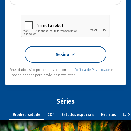
Assinar
Seus dados são protegidos conforme a
Política de Privacidade
e
usados apenas para envio da newsletter.
Séries
Biodiversidade
COP
Estudos especiais
Eventos
Lan