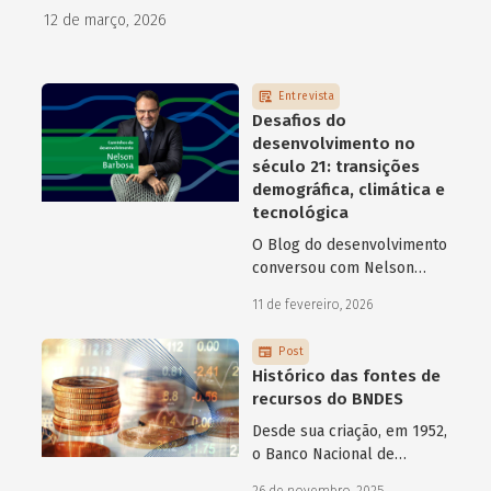
como programas de aceleração têm contribuído para a
12 de março, 2026
superação desse desafio.
Entrevista
Desafios do
desenvolvimento no
século 21: transições
demográfica, climática e
tecnológica
O Blog do desenvolvimento
conversou com Nelson
Barbosa sobre os desafios
11 de fevereiro, 2026
atuais do desenvolvimento
hoje.
Post
Histórico das fontes de
recursos do BNDES
Desde sua criação, em 1952,
o Banco Nacional de
Desenvolvimento