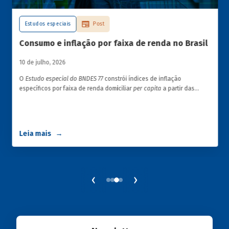
Estudos especiais
Post
Consumo e inflação por faixa de renda no Brasil
10 de julho, 2026
O
Estudo especial do BNDES 77
constrói índices de inflação
específicos por faixa de renda domiciliar
per capita
a partir das
estruturas de consumo da POF 2017-2018 associadas às variações
de preços dos itens que compõem o IPCA. Emprega ainda os
microdados da Pnad Contínua para analisar a evolução da renda
dos decis durante o período.
Leia mais
‹
›