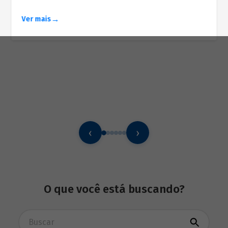
Ver mais
‹
›
O que você está buscando?
Busca avançada