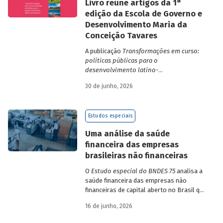
a
Livro reúne artigos da 1
edição da Escola de Governo e
Desenvolvimento Maria da
Conceição Tavares
A publicação
Transformações em curso:
políticas públicas para o
desenvolvimento latino-
americano
compila trabalhos da 1ª edição
30 de junho, 2026
da Escola de Governo e Desenvolvimento
Maria da Conceição Tavares.
Estudos especiais
Uma análise da saúde
financeira das empresas
brasileiras não financeiras
O
Estudo especial do BNDES 75
analisa a
saúde financeira das empresas não
financeiras de capital aberto no Brasil que
apresentaram negociação em bolsa de
16 de junho, 2026
valores. Para isso, parte de uma amostra
de 265 empresas – excluindo-se o setor