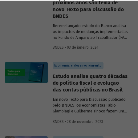
próximos anos são tema de
novo Texto para Discussão do
BNDES
Recém-lançado estudo do Banco analisa
os impactos de mudanças implementadas
no Fundo de Amparo ao Trabalhador (FAT)
nos últimos anos e avalia cenários
BNDES • 03 de janeiro, 2024
futuros para a principal fonte de recursos
para o crédito do Banco.
Economia e desenvolvimento
Estudo analisa quatro décadas
de política fiscal e evolução
das contas públicas no Brasil
Em novo Texto para Discussão publicado
pelo BNDES, os economistas Fabio
Giambiagi e Guilherme Tinoco fazem uma
resenha histórica da evolução das contas
BNDES • 28 de novembro, 2023
públicas e da política fiscal brasileira nas
últimas quatro décadas. O trabalho
registra os avanços e recuos do tema