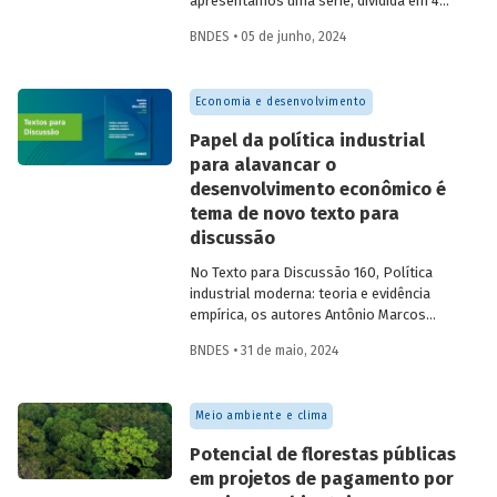
apresentamos uma série, dividida em 4
partes, com as principais iniciativas do
BNDES • 05 de junho, 2024
BNDES relacionadas ao tema. Esta
semana, os destaques são: Fundo
Amazônia e Estruturação de Soluções de
Economia e desenvolvimento
Parques e Florestas.
Papel da política industrial
para alavancar o
desenvolvimento econômico é
tema de novo texto para
discussão
No Texto para Discussão 160, Política
industrial moderna: teoria e evidência
empírica, os autores Antônio Marcos
Hoelz Ambrózio e Fabricio Brollo Dunham
BNDES • 31 de maio, 2024
apresentam um panorama geral
utilizando como base a literatura
moderna sobre o tema e explorando
Meio ambiente e clima
casos de políticas industriais de
diferentes países e contextos.
Potencial de florestas públicas
em projetos de pagamento por