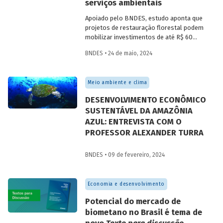
serviços ambientais
Apoiado pelo BNDES, estudo aponta que
projetos de restauração florestal podem
mobilizar investimentos de até R$ 60
bilhões ao longo de 30 anos,
BNDES • 24 de maio, 2024
principalmente na Amazônia. Áreas
mapeadas têm potencial de gerar até 25,9
milhões de unidades de crédito de
Meio ambiente e clima
carbono verificadas (VUC) anualmente
nesse tipo de iniciativa.
DESENVOLVIMENTO ECONÔMICO
SUSTENTÁVEL DA AMAZÔNIA
AZUL: ENTREVISTA COM O
PROFESSOR ALEXANDER TURRA
BNDES • 09 de fevereiro, 2024
Economia e desenvolvimento
Potencial do mercado de
biometano no Brasil é tema de