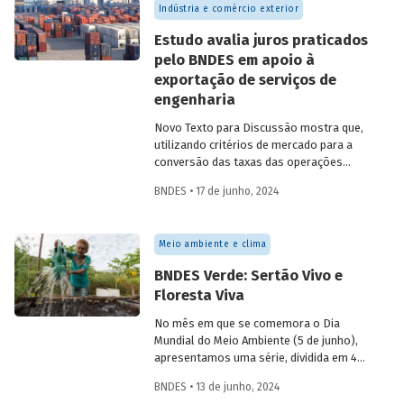
Indústria e comércio exterior
Estudo avalia juros praticados
pelo BNDES em apoio à
exportação de serviços de
engenharia
Novo Texto para Discussão mostra que,
utilizando critérios de mercado para a
conversão das taxas das operações
(denominadas em dólar) em taxas
BNDES • 17 de junho, 2024
equivalentes em reais, os juros cobrados
pelo Banco foram bem superiores à TJLP
e estiveram em linha com a taxa Selic –
Meio ambiente e clima
em média, superando-a.
BNDES Verde: Sertão Vivo e
Floresta Viva
No mês em que se comemora o Dia
Mundial do Meio Ambiente (5 de junho),
apresentamos uma série, dividida em 4
partes, com as principais iniciativas do
BNDES • 13 de junho, 2024
BNDES relacionadas ao tema. Os