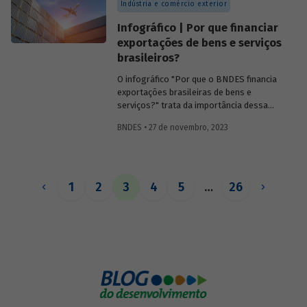
Indústria e comércio exterior
fiscal no período, concluindo que a
importância da pauta se consolidou na
Infográfico | Por que financiar
esfera pública, o que na visão dos autores
exportações de bens e serviços
contribui para a sustentabilidade futura
brasileiros?
das contas do país.
O infográfico "Por que o BNDES financia
exportações brasileiras de bens e
serviços?" trata da importância dessa
atividade, explica por que países contam
BNDES • 27 de novembro, 2023
com sistemas públicos de apoio à
exportação e apresenta dados e fatos
sobre a atuação do Banco.
1
2
3
4
5
…
26