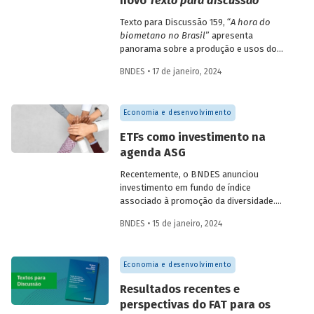
novo
Texto para discussão
Texto para Discussão 159, “
A hora do
biometano no Brasil
” apresenta
panorama sobre a produção e usos do
biometano no país e no mundo,
BNDES • 17 de janeiro, 2024
destacando oportunidades, barreiras e
propostas para o desenvolvimento do
mercado no Brasil.
Economia e desenvolvimento
ETFs como investimento na
agenda ASG
Recentemente, o BNDES anunciou
investimento em fundo de índice
associado à promoção da diversidade.
Trata-se de iniciativa de desenvolvimento
BNDES • 15 de janeiro, 2024
do mercado brasileiro de ETFs e da
promoção da agenda ambiental, social e
de governança (ASG).
Economia e desenvolvimento
Resultados recentes e
perspectivas do FAT para os