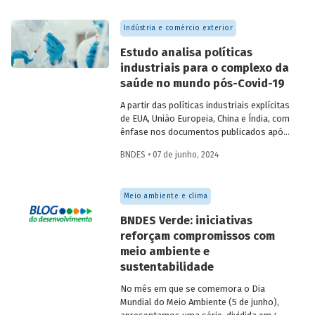
destaques da 2ª semana são: “Sertão
Vivo” e “Floresta Viva”.
Indústria e comércio exterior
Estudo analisa políticas
industriais para o complexo da
saúde no mundo pós-Covid-19
A partir das políticas industriais explícitas
de EUA, União Europeia, China e Índia, com
ênfase nos documentos publicados após
2020, o artigo busca identificar
BNDES • 07 de junho, 2024
oportunidades, ameaças e lições
inspiracionais para o desenvolvimento do
Complexo Econômico-Industrial da Saúde
Meio ambiente e clima
no Brasil.
BNDES Verde: iniciativas
reforçam compromissos com
meio ambiente e
sustentabilidade
No mês em que se comemora o Dia
Mundial do Meio Ambiente (5 de junho),