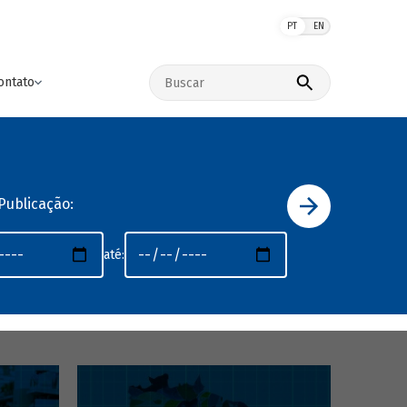
PT
EN
Buscar no site
ontato
Publicação:
até: