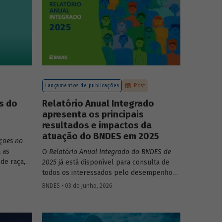
Lançamentos de publicações
Post
s do
Relatório Anual Integrado
apresenta os principais
resultados e impactos da
atuação do BNDES em 2025
ções no
 as
O
Relatório Anual Integrado do BNDES de
de raça,
2025
já está disponível para consulta de
todos os interessados pelo desempenho
 no
do Banco, bem como por sua prestação de
BNDES • 03 de junho, 2026
to do
contas. O documento apresenta as ações
realizadas, os principais resultados, os
impactos de sua atuação no ano, e mostra