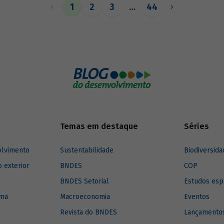
ara isso usa uma metodologia de
1
2
3
…
44
o de matrizes de insumo-produto
Temas em destaque
Séries
olvimento
Sustentabilidade
Biodiversida
o exterior
BNDES
COP
BNDES Setorial
Estudos esp
ima
Macroeconomia
Eventos
Revista do BNDES
Lançamentos