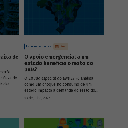
Estudos especiais
Post
faixa de
O apoio emergencial a um
estado beneficia o resto do
país?
strói
r faixa de
O
Estudo especial do BNDES 76
analisa
ir das
como um choque no consumo de um
017-2018
estado impacta a demanda do resto do
s dos
país, usando como exemplo o caso do Rio
03 de julho, 2026
ega ainda
Grande do Sul.
para
 decis