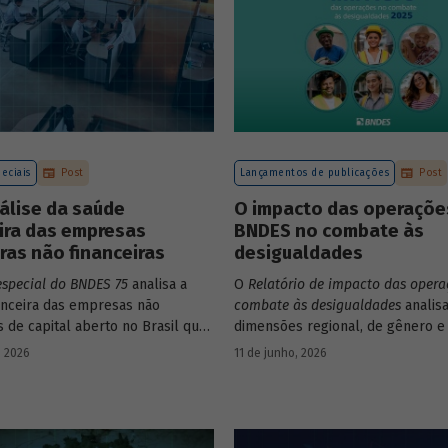
eciais
Post
Lançamentos de publicações
Post
álise da saúde
O impacto das operaçõe
ira das empresas
BNDES no combate às
iras não financeiras
desigualdades
especial do BNDES 75
analisa a
O
Relatório de impacto das opera
anceira das empresas não
combate às desigualdades
analisa
s de capital aberto no Brasil que
dimensões regional, de gênero e 
ram negociação em bolsa de
que contribuem para a elevada
, 2026
11 de junho, 2026
Para isso, parte de uma amostra
desigualdade de renda no Brasil,
presas – excluindo-se o setor de
contexto das operações de crédi
e seguros – e de quatro
BNDES.
 lucratividade, solvência,