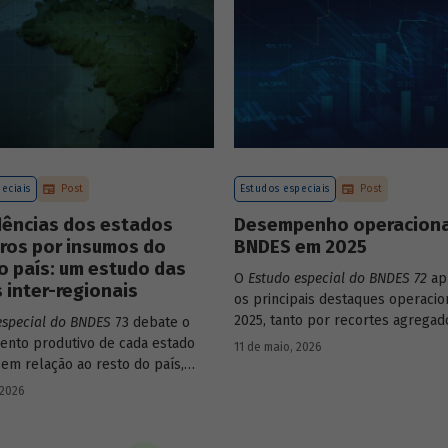
ento e alavancagem.
eciais
Post
Estudos especiais
Post
ências dos estados
Desempenho operaciona
iros por insumos do
BNDES em 2025
o país: um estudo das
O
Estudo especial do BNDES 72
ap
 inter-regionais
os principais destaques operacio
2025, tanto por recortes agregad
especial do BNDES
73 debate o
em relação a atuações mais espec
nto produtivo de cada estado
11 de maio, 2026
Banco.
 em relação ao resto do país,
o seu nível de dependência e
 2026
estímulo a um estado ou setor
 pode gerar de demanda para os