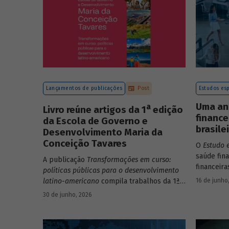
Lançamentos de publicações
Post
Estudos esp
Uma an
a
Livro reúne artigos da 1
edição
finance
da Escola de Governo e
brasile
Desenvolvimento Maria da
Conceição Tavares
O
Estudo 
saúde fin
A publicação
Transformações em curso:
financeira
políticas públicas para o desenvolvimento
apresenta
16 de junho
latino-americano
compila trabalhos da 1ª
valores. 
edição da Escola de Governo e
30 de junho, 2026
de 265 em
Desenvolvimento Maria da Conceição
finanças 
Tavares.
dimensões: