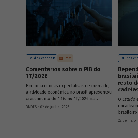
endividam
Estudos especiais
Post
Estudos esp
Comentários sobre o PIB do
Depend
1T/2026
brasile
resto d
Em linha com as expectativas de mercado,
cadeias
a atividade econômica no Brasil apresentou
crescimento de 1,1% no 1T/2026 na
O
Estudo 
comparação com o trimestre
encadeame
BNDES • 02 de junho, 2026
imediatamente anterior, na série ajustada
brasileiro
sazonalmente. Confira uma análise
analisand
22 de maio,
detalhada e uma previsão para os
quanto o 
próximos meses no
Estudo especial do
econômico
BNDES 74.