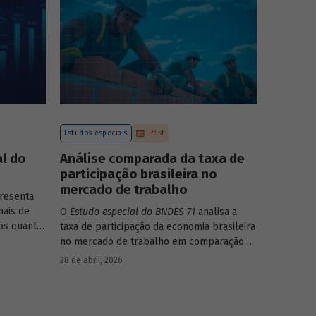
como o BNDES permanece crescendo de
forma consistente e sólida, mesmo diante
de cenários desafiadores.
Estudos especiais
Post
l do
Análise comparada da taxa de
participação brasileira no
mercado de trabalho
resenta
nais de
O
Estudo especial do BNDES 71
analisa a
os quanto
taxa de participação da economia brasileira
íficas do
no mercado de trabalho em comparação
com uma amostra de 15 países de
28 de abril, 2026
diferentes continentes e estruturas etárias
e econômicas distintas.