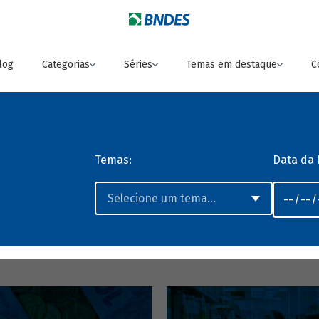
log
Categorias
Séries
Temas em destaque
C
Temas:
Data da 