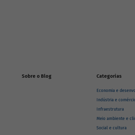
demais. P
construçã
estaduais.
Sobre o Blog
Categorias
Economia e desenv
Indústria e comérci
Infraestrutura
Meio ambiente e cl
Social e cultura