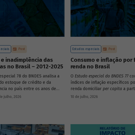
eciais
Post
Estudos especiais
Post
 e inadimplência das
Consumo e inflação por 
s no Brasil – 2012-2025
renda no Brasil
especial 78 do BNDES analisa a
O
Estudo especial do BNDES 77
con
do estoque de crédito e da
índices de inflação específicos po
ncia no país entre os anos de
renda domiciliar
per capita
a part
25, explorando dois recortes
estruturas de consumo da POF 2
de julho, 2026
10 de julho, 2026
s complementares: o porte da
associadas às variações de preço
 o setor de atividade econômica.
itens que compõem o IPCA. Empr
os microdados da Pnad Contínua 
analisar a evolução da renda dos
durante o período.