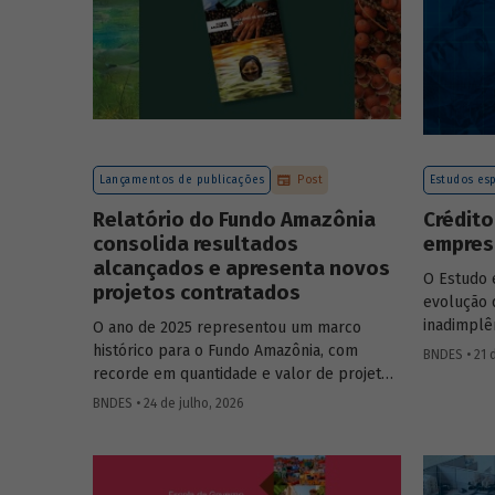
Lançamentos de publicações
Post
Estudos esp
Relatório do Fundo Amazônia
Crédito
consolida resultados
empresa
alcançados e apresenta novos
O Estudo 
projetos contratados
evolução 
inadimplê
O ano de 2025 representou um marco
2012 e 20
histórico para o Fundo Amazônia, com
BNDES • 21 
analítico
recorde em quantidade e valor de projetos
empresa e
aprovados, assim como em desembolsos:
BNDES • 24 de julho, 2026
foram 22 operações aprovadas, no valor
total de R$ 2,2 bilhões, além de R$ 387
milhões desembolsados. Ainda no período,
foram contratados 25 novos projetos.