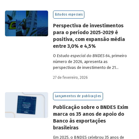
Estudos especiais
Perspectiva de investimentos
para o período 2025-2029 é
positiva, com expansão média
entre 3,0% e 4,5%
O
Estudo especial do BNDES 64
, primeiro
número de 2026, apresenta as
perspectivas de investimento de 21
setores da economia brasileira para o
27 de fevereiro, 2026
período de 2025 a 2029.
Lançamentos de publicações
Publicação sobre o BNDES Exim
marca os 35 anos de apoio do
Banco às exportações
brasileiras
Em 2025, o BNDES celebrou 35 anos de