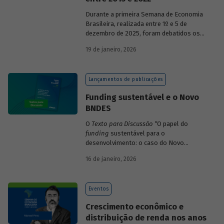
Durante a primeira Semana de Economia
Brasileira, realizada entre 1º e 5 de
dezembro de 2025, foram debatidos os
principais temas que marcaram a
19 de janeiro, 2026
economia do país nos últimos 40 anos,
com participação de acadêmicos e
economistas renomados.
Lançamentos de publicações
Funding sustentável e o Novo
BNDES
O
Texto para Discussão
“
O papel do
funding
sustentável para o
desenvolvimento: o caso do Novo
BNDES
”
, de autoria de João Emboava Vaz,
16 de janeiro, 2026
analisa a estratégia de diversificação das
fontes de recursos adotada pelo BNDES
diante dos atuais desafios de
Eventos
sustentabilidade social, ambiental e
climática.
Crescimento econômico e
distribuição de renda nos anos