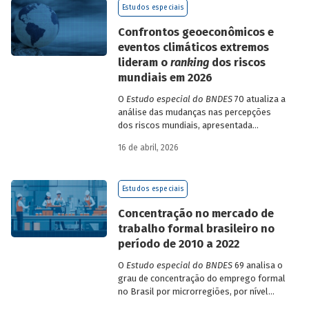
Estudos especiais
Confrontos geoeconômicos e
eventos climáticos extremos
lideram o
ranking
dos riscos
mundiais em 2026
O
Estudo especial do BNDES
70 atualiza a
análise das mudanças nas percepções
dos riscos mundiais, apresentada
previamente na edição 54/2025, a partir
16 de abril, 2026
dos relatórios Global Risks Report (GRR)
de 2023 a 2026, que analisam as
pesquisas de avaliação dos riscos
Estudos especiais
mundiais para o ano em curso e para dois
e dez anos à frente.
Concentração no mercado de
trabalho formal brasileiro no
período de 2010 a 2022
O
Estudo especial do BNDES
69 analisa o
grau de concentração do emprego formal
no Brasil por microrregiões, por nível
educacional dos trabalhadores e por