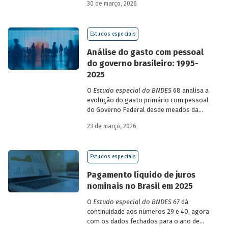
30 de março, 2026
setores, entre 2010 e 2022.
Estudos especiais
Análise do gasto com pessoal
do governo brasileiro: 1995-
2025
O
Estudo especial do BNDES
68 analisa a
evolução do gasto primário com pessoal
do Governo Federal desde meados da
década de 1990, destacando sua dinâmica
23 de março, 2026
durante esse período e as mudanças
recentes em sua composição.
Estudos especiais
Pagamento líquido de juros
nominais no Brasil em 2025
O
Estudo especial do BNDES 67
dá
continuidade aos números 29 e 40, agora
com os dados fechados para o ano de