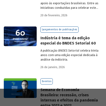
apoio às exportações brasileiras. Entre as
iniciativas conduzidas para celebrar este
marco, relevante tanto para a instituição
20 de fevereiro, 2026
quanto para a história do
desenvolvimento econômico e social do
Brasil, está o lançamento da publicação
Lançamentos de publicações
“BNDES Exim: 35 anos de apoio às
exportações brasileiras”.
Indústria é tema da edição
especial do BNDES Setorial 60
A publicação
BNDES Setorial
celebra trinta
anos com uma edição especial dedicada à
análise da indústria.
26 de janeiro, 2026
Eventos
Semana de Economia
Brasileira: recessão, crises
internas e efeitos da pandemia
entre 2013 e 2022