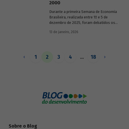
2000
Durante a primeira Semana de Economia
Brasileira, realizada entre 1º e 5 de
dezembro de 2025, foram debatidos os
principais temas que marcaram a
13 de janeiro, 2026
economia do país nos últimos 40 anos,
com participação de acadêmicos e
economistas renomados.
1
2
3
4
…
18
Sobre o Blog